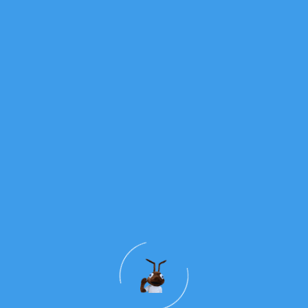
Durante a Eucaristia, o grupo apresentou o seu
símbolo: uma cruz com um coração. Este símbolo
recorda-nos que foi pela cruz que Jesus nos libertou
e demonstrou o maior amor por cada um de nós.
Esta Eucaristia foi ainda mais significativa com a
Profissão de Fé do Gustavo, que reafirmou
publicamente o seu compromisso cristão,
acompanhado por toda a comunidade.
A celebração foi um momento de fé, alegria e
participação ativa, deixando no coração de todos o
desejo de continuar a caminhar com Jesus ao longo
deste novo ano catequético.