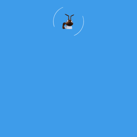
mos colocar um Cabaz de Natal na mesa de
 nosso Concelho. Com os muitos bens que
ente vamos contribuir para que algumas
z. Bem-haja a todos! Somos Peregrinos de
!