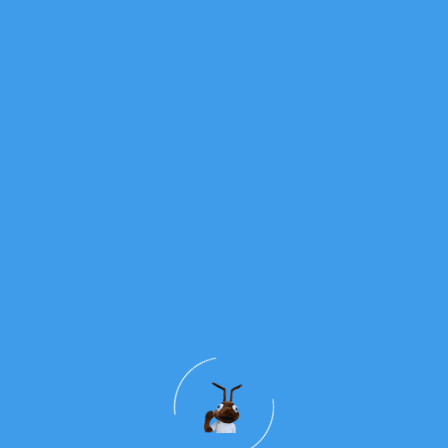
Neste dia, lembramos que cada jovem é luz no
mundo — capaz de inspirar, servir e construir um
futuro cheio de valores, amizade e solidariedade.
Precisamente por isso, o Papa Leão XIV, na sua
mensagem para este dia, intitulada «Vós também
haveis de dar testemunho, porque estais comigo» (Jo
15, 27), convida os jovens a viverem uma profunda
amizade com Jesus porque é a partir daqui que nasce
“o empenho de cada um na sociedade, como
construtores da paz”.
Que continuemos a sonhar, a caminhar juntos e a
viver a fé com entusiasmo!