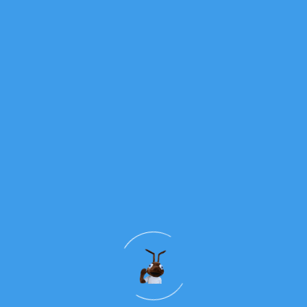
Senhor Jesus,
esperas-nos no caminho da vida.
Encontra-nos como somos
e transforma o nosso coração.
Ámen.