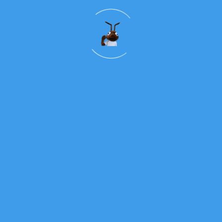
catequizandos, queremos manifestar aos nossos
catequistas a nossa gratidão, desejando-lhes que
vençam todos os medos, tristezas e ansiedade, para
que possam viver com muita alegria e Esperança esta
missão!