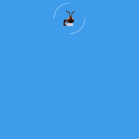
s’».
de tentação,
o.
nversão, essencialmente porque Deus, na sua infinita misericórdia,
que não tens nada para mudar? Julgas que a salvação depende dos teu
a em Jesus, e vive esta Quaresma com Ele: que seja Ele a viver, a mo
perseverança
dependem, em grande medida, do teu encontro com De