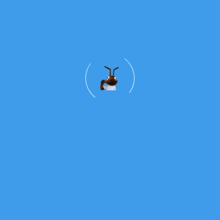
vio 2023
Descarregar
m dificuldades? Contacta-nos :)
Links Úteis
Contactos
Vaticano
catequese@
Congregação Passionista
Rua Fortunat
Diocese do Porto